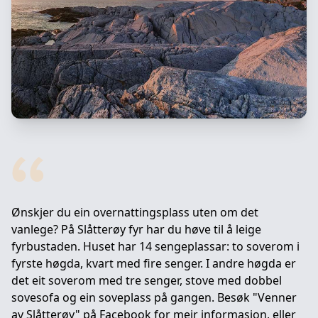
Ønskjer du ein overnattingsplass uten om det
vanlege? På Slåtterøy fyr har du høve til å leige
fyrbustaden. Huset har 14 sengeplassar: to soverom i
fyrste høgda, kvart med fire senger. I andre høgda er
det eit soverom med tre senger, stove med dobbel
sovesofa og ein soveplass på gangen. Besøk "Venner
av Slåtterøy" på Facebook for meir informasjon, eller