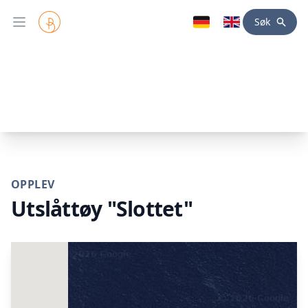
Søk
Open main menu
OPPLEV
Utslåttøy "Slottet"