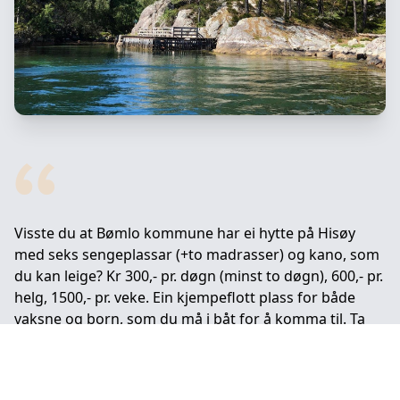
Visste du at Bømlo kommune har ei hytte på Hisøy
med seks sengeplassar (+to madrasser) og kano, som
du kan leige? Kr 300,- pr. døgn (minst to døgn), 600,- pr.
helg, 1500,- pr. veke. Ein kjempeflott plass for både
vaksne og born, som du må i båt for å komma til. Ta
kontakt med Bømlo turistinformasjon for tinging og
nøklar.