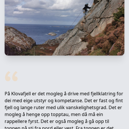
På Klovafjell er det mogleg å drive med fjellklatring for
dei med eige utstyr og kompetanse. Det er fast og fint
fjell og lange ruter med ulik vanskelighetsgrad. Det er
mogleg å henge opp topptau, men då må ein
rappellere fyrst. Det er også mogleg å gå opp til
toppen på sti fra nord eller vest. Fra toppen er det