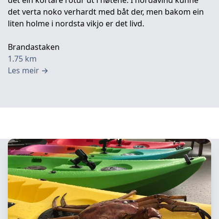
det ein kortare rotur ut i nøtene. I nordavind kunne
det verta noko verhardt med båt der, men bakom ein
liten holme i nordsta vikjo er det livd.
Brandastaken
1.75
km
Les meir
→