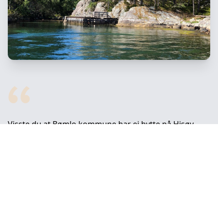
Visste du at Bømlo kommune har ei hytte på Hisøy
med seks sengeplassar (+to madrasser) og kano, som
du kan leige? Kr 300,- pr. døgn (minst to døgn), 600,- pr.
helg, 1500,- pr. veke. Ein kjempeflott plass for både
vaksne og born, som du må i båt for å komma til. Ta
kontakt med Bømlo turistinformasjon for tinging og
nøklar.
Hytte på Hisøyno