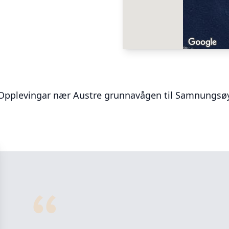
Opplevingar nær
Austre grunnavågen til Samnungsø