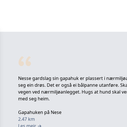
Nesse gardslag sin gapahuk er plassert i nærmiljøa
seg ein drøs. Det er også ei bålpanne utanføre. Sk
vegen ved nærmiljøanlegget. Hugs at hund skal ver
med seg heim.
Gapahuken på Nese
2.47
km
Les meir
→