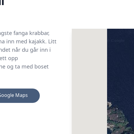
l
ngste fanga krabbar,
ma inn med kajakk. Litt
ndet når du går inn i
sett opp
ine og ta med boset
Google Maps