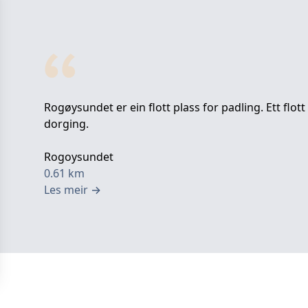
Rogøysundet er ein flott plass for padling. Ett flot
dorging.
Rogoysundet
0.61
km
Les meir
→