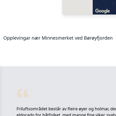
Opplevingar nær
Minnesmerket ved Børøyfjorden
Friluftsområdet består av fleire øyer og holmar, d
eldorado for båtfolket, med mange fine viker, svab