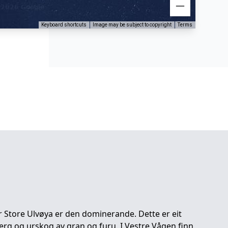
Keyboard shortcuts
Image may be subject to copyright
Terms
er Store Ulvøya er den dominerande. Dette er eit
erg og urskog av gran og furu. I Vestre Vågen finn