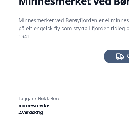
Minnesmerket ved Bør
Minnesmerket ved Børøyfjorden er ei minne
på eit engelsk fly som styrta i fjorden tidl
1941.
Taggar / Nøkkelord
minnesmerke
2.verdskrig