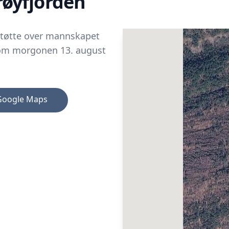
øyfjorden
støtte over mannskapet
eg om morgonen 13. august
Google Maps