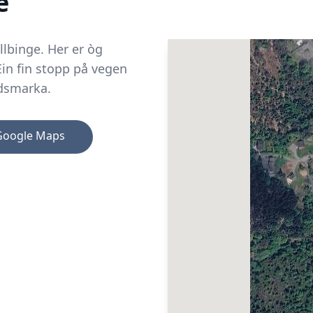
e
lbinge. Her er òg
Ein fin stopp på vegen
ndsmarka.
Google Maps