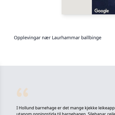
Opplevingar nær
Laurhammar ballbinge
I Hollund barnehage er det mange kjekke leikeappar
utanom opningstida til barnehagen. Silebanar, reile