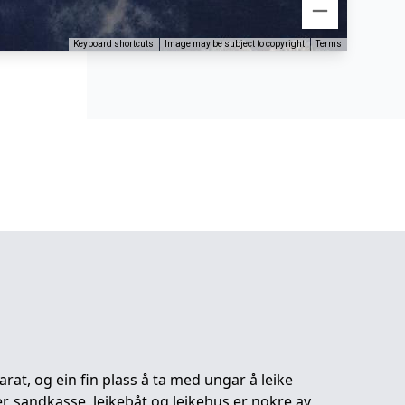
Keyboard shortcuts
Image may be subject to copyright
Terms
at, og ein fin plass å ta med ungar å leike
r, sandkasse, leikebåt og leikehus er nokre av