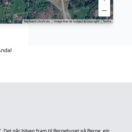
Keyboard shortcuts
Image may be subject to copyright
Terms
Andal
e". Det går bilveg fram til Bergehuset på Berge, ein