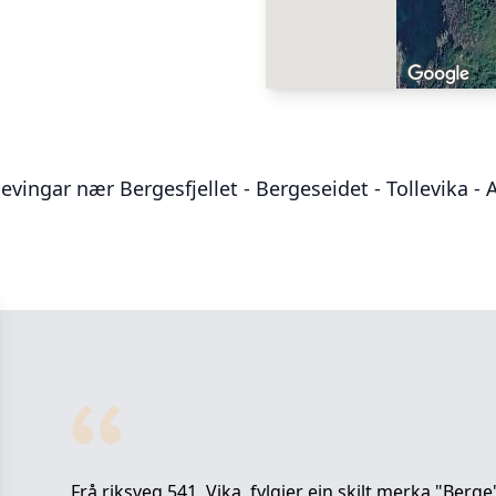
evingar nær
Bergesfjellet - Bergeseidet - Tollevika - 
Frå riksveg 541, Vika, fylgjer ein skilt merka "Berg