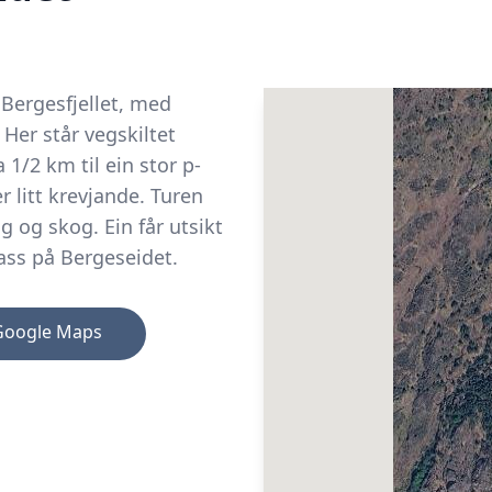
 Bergesfjellet, med
 Her står vegskiltet
1/2 km til ein stor p-
r litt krevjande. Turen
ng og skog. Ein får utsikt
plass på Bergeseidet.
Google Maps