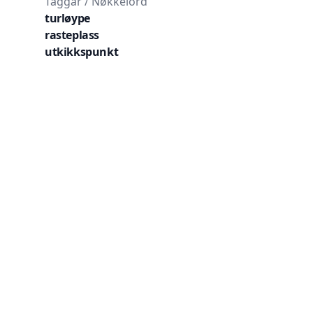
Taggar / Nøkkelord
turløype
rasteplass
utkikkspunkt