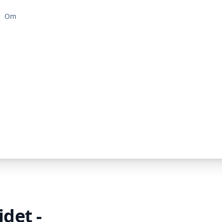
Om
idet -