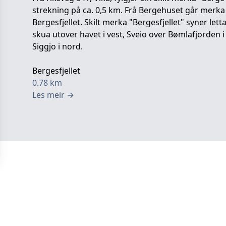
strekning på ca. 0,5 km. Frå Bergehuset går merka s
Bergesfjellet. Skilt merka "Bergesfjellet" syner let
skua utover havet i vest, Sveio over Bømlafjorden i 
Siggjo i nord.
Bergesfjellet
0.78
km
Les meir
→