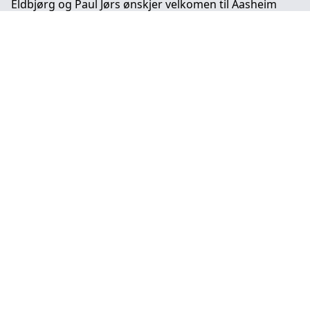
Eldbjørg og Paul Jørs ønskjer velkomen til Aasheim
Rorbuer. Me tilbyr 4 rorbuer m. alle fasilitetar for at di
fritid skal bli vellykket. Her finner du ro i sjela, og eit
ypperleg utgangspunkt for såvel fisketurar som
avslapping og naturopplevelsar, med 1000 holmar og
øyer innan rekkevidde.
Aasheim rorbuer
12.29
km
Les meir
→