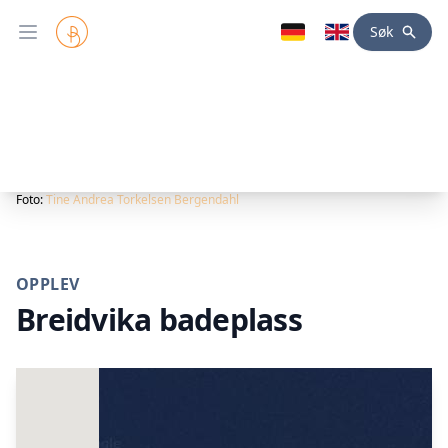
Søk
Open main menu
Foto:
Tine Andrea Torkelsen Bergendahl
OPPLEV
Breidvika badeplass